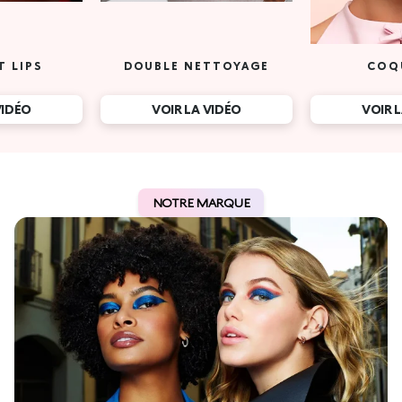
T LIPS
DOUBLE NETTOYAGE
COQ
VIDÉO
VOIR LA VIDÉO
VOIR 
NOTRE MARQUE