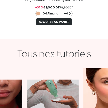
-51 %
39,000
DT
78,900
DT
04 Almond
+4
AJOUTER AU PANIER
Tous nos tutoriels