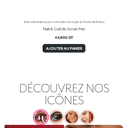
Soin exfoliant pour cuticules en stylo à l’huile de Kukui
Nail & Cuticle Scrub Pen
44,900
DT
AJOUTER AU PANIER
DÉCOUVREZ NOS
ICÔNES
❚❚