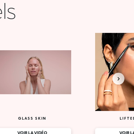
ls
GLASS SKIN
LIFTE
VOIR LA VIDÉO
VOIR L