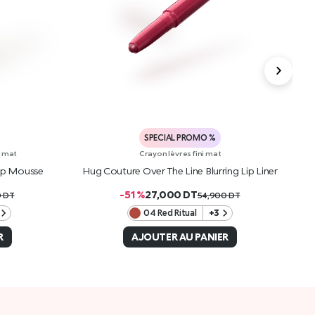
SPECIAL PROMO %
i mat
Crayon lèvres fini mat
Lip Mousse
Hug Couture Over The Line Blurring Lip Liner
H
-51 %
27,000
DT
0
DT
54,900
DT
04 Red Ritual
+3
R
AJOUTER AU PANIER