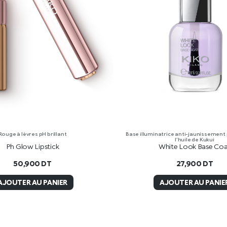
Rouge à lèvres pH brillant
Base illuminatrice anti-jaunissement
l’huile de Kukui
Ph Glow Lipstick
White Look Base Co
50,900
DT
27,900
DT
AJOUTER AU PANIER
AJOUTER AU PANIE