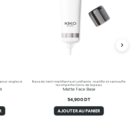
 pour ongles à
Base de teint matifiante et unifiante : matifie et camoufle
Cr
les imperfections de la peau
at
Matte Face Base
54,900
DT
R
AJOUTER AU PANIER