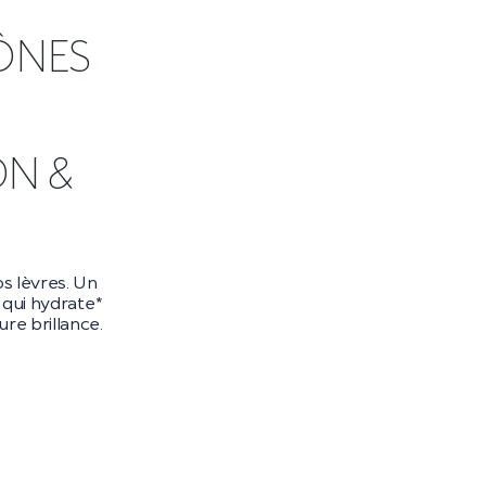
ÔNES
DN &
s lèvres. Un
qui hydrate*
re brillance.