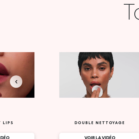
T
 LIPS
DOUBLE NETTOYAGE
VIDÉO
VOIR LA VIDÉO