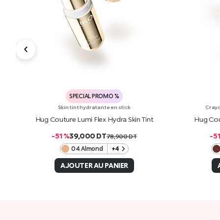
SPECIAL PROMO %
Skin tint hydratante en stick
Crayo
ick
Hug Couture Lumi Flex Hydra Skin Tint
Hug Cou
-51 %
39,000
DT
-5
78,900
DT
04 Almond
+4
AJOUTER AU PANIER