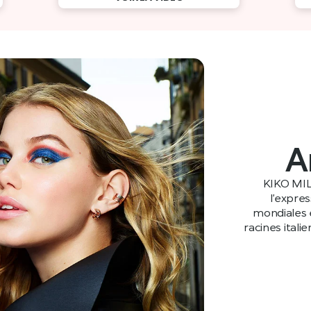
A
KIKO MIL
l’expre
mondiales e
racines itali