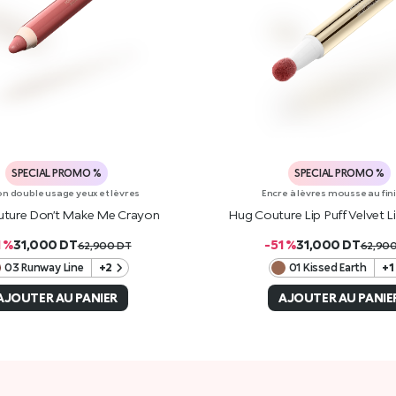
SPECIAL PROMO %
SPECIAL PROMO %
n double usage yeux et lèvres
Encre à lèvres mousse au fin
ture Don’t Make Me Crayon
Hug Couture Lip Puff Velvet 
1 %
31,000
DT
-51 %
31,000
DT
62,900
DT
62,90
03 Runway Line
+2
01 Kissed Earth
+1
AJOUTER AU PANIER
AJOUTER AU PANIE