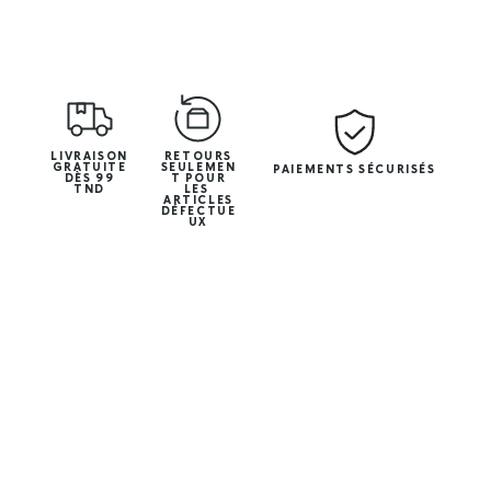
LIVRAISON
RETOURS
GRATUITE
SEULEMEN
PAIEMENTS SÉCURISÉS
DÈS 99
T POUR
TND
LES
ARTICLES
DÉFECTUE
UX