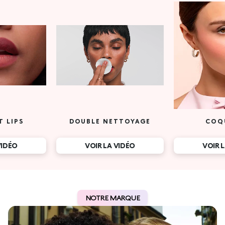
T LIPS
DOUBLE NETTOYAGE
COQ
VIDÉO
VOIR LA VIDÉO
VOIR 
NOTRE MARQUE