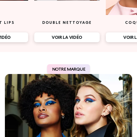
T LIPS
DOUBLE NETTOYAGE
COQ
VIDÉO
VOIR LA VIDÉO
VOIR 
NOTRE MARQUE