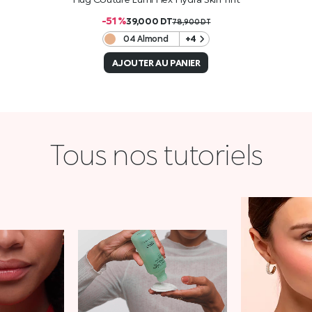
-51 %
39,000
DT
78,900
DT
04 Almond
+4
AJOUTER AU PANIER
Tous nos tutoriels