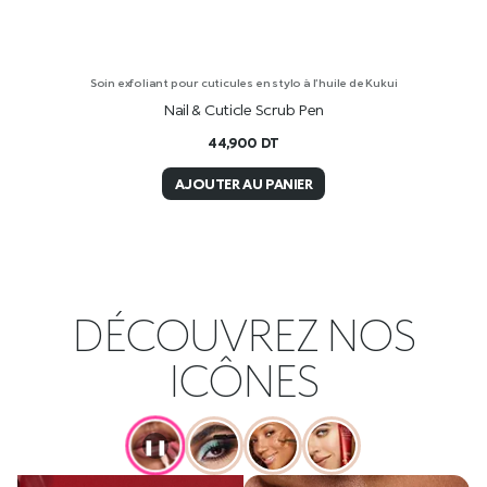
Soin exfoliant pour cuticules en stylo à l’huile de Kukui
Nail & Cuticle Scrub Pen
44,900
DT
AJOUTER AU PANIER
DÉCOUVREZ NOS
ICÔNES
❚❚