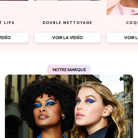
T LIPS
DOUBLE NETTOYAGE
COQ
VIDÉO
VOIR LA VIDÉO
VOIR 
NOTRE MARQUE