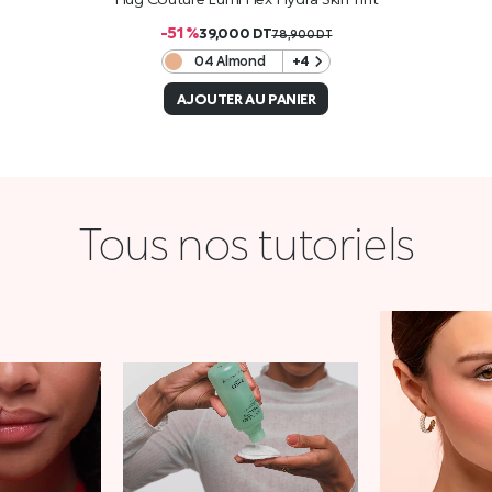
-51 %
39,000
DT
78,900
DT
04 Almond
+4
AJOUTER AU PANIER
Tous nos tutoriels