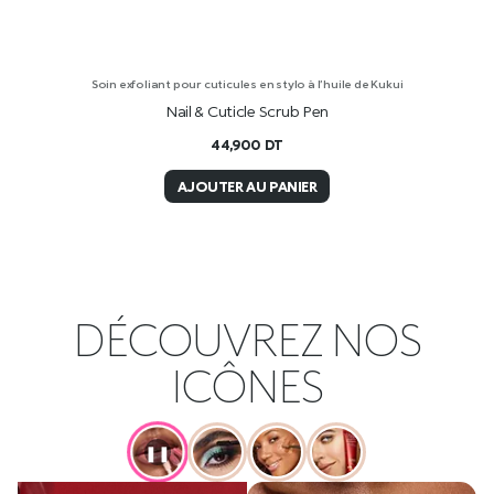
Soin exfoliant pour cuticules en stylo à l’huile de Kukui
Nail & Cuticle Scrub Pen
44,900
DT
AJOUTER AU PANIER
DÉCOUVREZ NOS
ICÔNES
❚❚