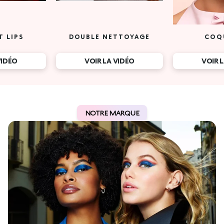
T LIPS
DOUBLE NETTOYAGE
COQ
VIDÉO
VOIR LA VIDÉO
VOIR 
NOTRE MARQUE