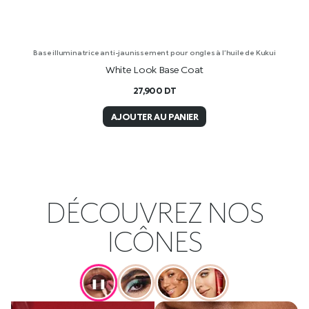
Base illuminatrice anti-jaunissement pour ongles à l’huile de Kukui
White Look Base Coat
27,900
DT
AJOUTER AU PANIER
DÉCOUVREZ NOS
ICÔNES
❚❚