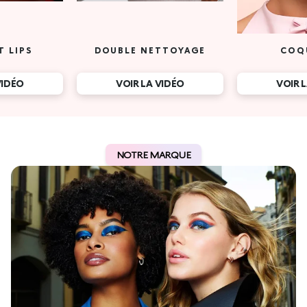
T LIPS
DOUBLE NETTOYAGE
COQ
VIDÉO
VOIR LA VIDÉO
VOIR 
NOTRE MARQUE