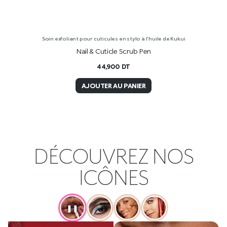
Soin exfoliant pour cuticules en stylo à l’huile de Kukui
Nail & Cuticle Scrub Pen
44,900
DT
AJOUTER AU PANIER
DÉCOUVREZ NOS
ICÔNES
❚❚