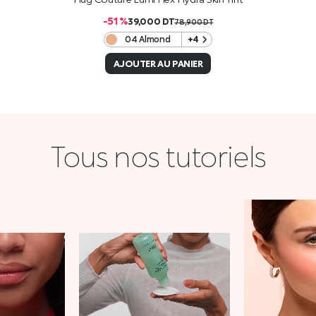
-51 %
39,000
DT
78,900
DT
04 Almond
+4
AJOUTER AU PANIER
Tous nos tutoriels