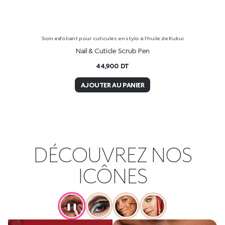
Soin exfoliant pour cuticules en stylo à l’huile de Kukui
Nail & Cuticle Scrub Pen
44,900
DT
AJOUTER AU PANIER
DÉCOUVREZ NOS
ICÔNES
❚❚