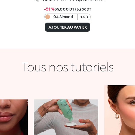
-51 %
39,000
DT
78,900
DT
04 Almond
+4
AJOUTER AU PANIER
Tous nos tutoriels