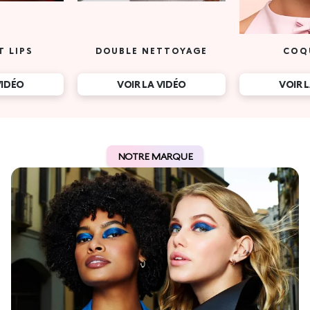
T LIPS
DOUBLE NETTOYAGE
COQ
VIDÉO
VOIR LA VIDÉO
VOIR 
NOTRE MARQUE