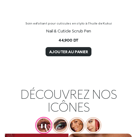
Soin exfoliant pour cuticules en stylo à l’huile de Kukui
Nail & Cuticle Scrub Pen
44,900
DT
AJOUTER AU PANIER
DÉCOUVREZ NOS
ICÔNES
❚❚