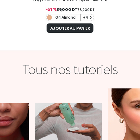
-51 %
39,000
DT
78,900
DT
04 Almond
+4
AJOUTER AU PANIER
Tous nos tutoriels