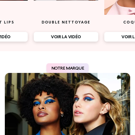
T LIPS
DOUBLE NETTOYAGE
COQ
VIDÉO
VOIR LA VIDÉO
VOIR 
NOTRE MARQUE