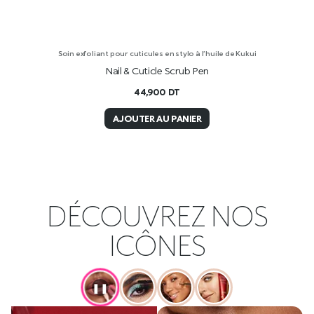
Soin exfoliant pour cuticules en stylo à l’huile de Kukui
Nail & Cuticle Scrub Pen
44,900
DT
AJOUTER AU PANIER
DÉCOUVREZ NOS
ICÔNES
❚❚