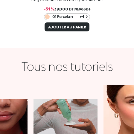
-51 %
39,000
DT
78,900
DT
01 Porcelain
+4
AJOUTER AU PANIER
Tous nos tutoriels