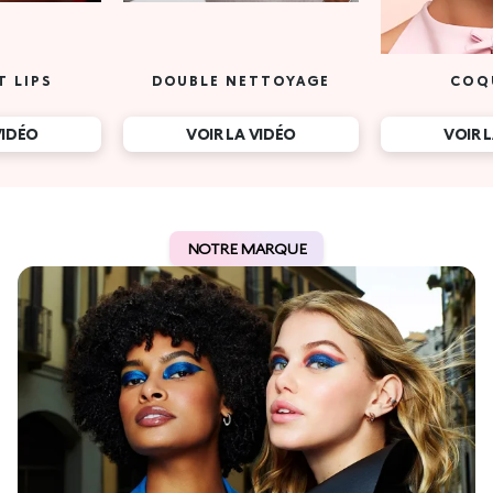
T LIPS
DOUBLE NETTOYAGE
COQ
VIDÉO
VOIR LA VIDÉO
VOIR 
NOTRE MARQUE