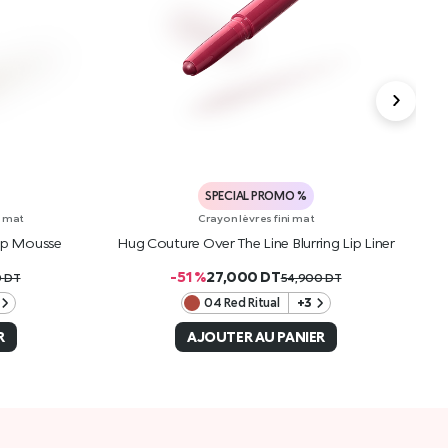
SPECIAL PROMO %
i mat
Crayon lèvres fini mat
Lip Mousse
Hug Couture Over The Line Blurring Lip Liner
H
-51 %
27,000
DT
0
DT
54,900
DT
04 Red Ritual
+3
R
AJOUTER AU PANIER