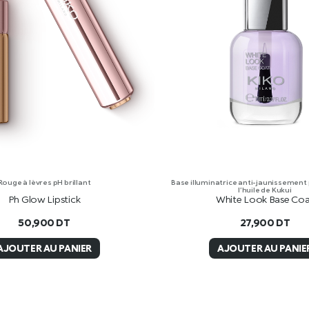
Rouge à lèvres pH brillant
Base illuminatrice anti-jaunissement
l’huile de Kukui
Ph Glow Lipstick
White Look Base Co
50,900
DT
27,900
DT
AJOUTER AU PANIER
AJOUTER AU PANIE