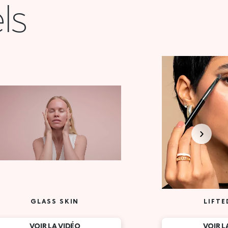
ls
GLASS SKIN
LIFTE
VOIR LA VIDÉO
VOIR L