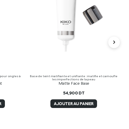
 pour ongles à
Base de teint matifiante et unifiante : matifie et camoufle
Cr
les imperfections de la peau
at
Matte Face Base
54,900
DT
R
AJOUTER AU PANIER