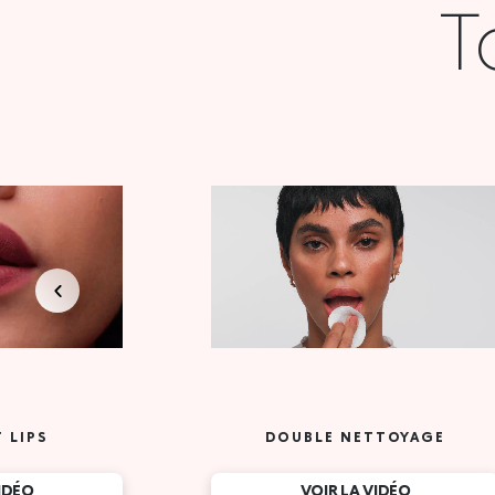
T
 LIPS
DOUBLE NETTOYAGE
VIDÉO
VOIR LA VIDÉO