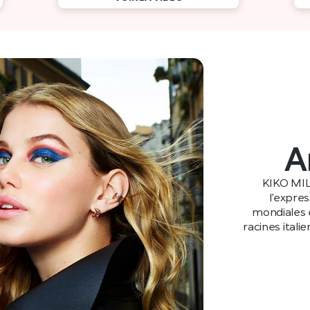
A
KIKO MIL
l’expre
mondiales e
racines itali