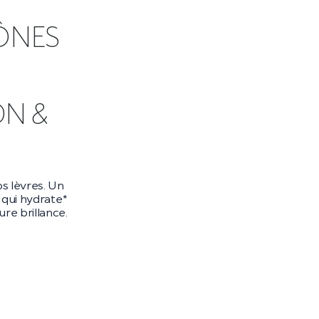
ÔNES
DN &
s lèvres. Un
qui hydrate*
re brillance.