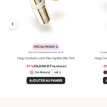
SPECIAL PROMO %
Skin tint hydratante en stick
Crayo
ick
Hug Couture Lumi Flex Hydra Skin Tint
Hug Cou
-51 %
39,000
DT
-5
78,900
DT
04 Almond
+4
AJOUTER AU PANIER