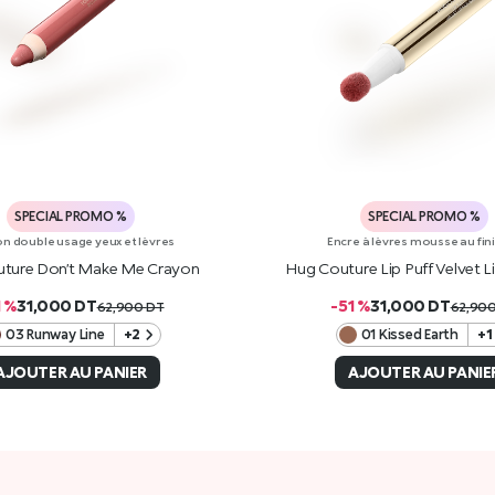
SPECIAL PROMO %
SPECIAL PROMO %
n double usage yeux et lèvres
Encre à lèvres mousse au fin
ture Don’t Make Me Crayon
Hug Couture Lip Puff Velvet 
1 %
31,000
DT
-51 %
31,000
DT
62,900
DT
62,90
03 Runway Line
+2
01 Kissed Earth
+1
AJOUTER AU PANIER
AJOUTER AU PANIE