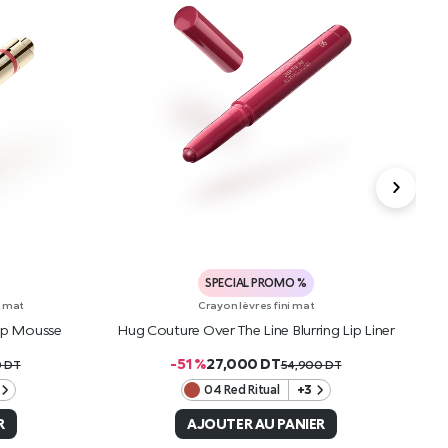
SPECIAL PROMO %
i mat
Crayon lèvres fini mat
Lip Mousse
Hug Couture Over The Line Blurring Lip Liner
H
-51 %
27,000
DT
0
DT
54,900
DT
04 Red Ritual
+3
R
AJOUTER AU PANIER