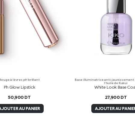
Rouge à lèvres pH brillant
Base illuminatrice anti-jaunissement
l’huile de Kukui
Ph Glow Lipstick
White Look Base Co
50,900
DT
27,900
DT
AJOUTER AU PANIER
AJOUTER AU PANIE