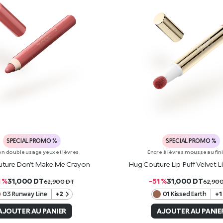
SPECIAL PROMO %
SPECIAL PROMO %
n double usage yeux et lèvres
Encre à lèvres mousse au fin
ture Don’t Make Me Crayon
Hug Couture Lip Puff Velvet 
1 %
31,000
DT
-51 %
31,000
DT
62,900
DT
62,90
03 Runway Line
+2
01 Kissed Earth
+1
AJOUTER AU PANIER
AJOUTER AU PANIE