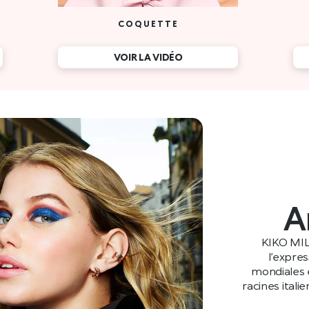
COQUETTE
VOIR LA VIDÉO
A
KIKO MIL
l’expre
mondiales e
racines itali