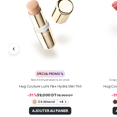
SPECIAL PROMO %
Skin tint hydratante en stick
Crayo
ick
Hug Couture Lumi Flex Hydra Skin Tint
Hug Cou
-51 %
39,000
DT
-5
78,900
DT
04 Almond
+4
AJOUTER AU PANIER