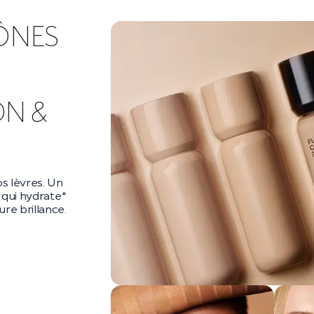
ÔNES
DN &
s lèvres. Un
qui hydrate*
re brillance.