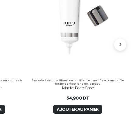
 pour ongles à
Base de teint matifiante et unifiante : matifie et camoufle
Cr
les imperfections de la peau
at
Matte Face Base
54,900
DT
R
AJOUTER AU PANIER