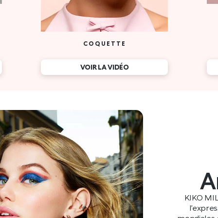
A
KIKO MIL
l’expre
mondiales e
racines itali