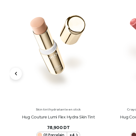
Skin tint hydratante en stick
Crayo
Hug Couture Lumi Flex Hydra Skin Tint
Hug Cou
78,900
DT
01 Porcelain
+4
AJOUTER AU PANIER