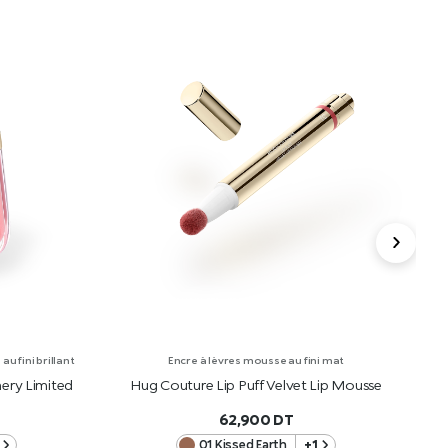
u fini brillant
Encre à lèvres mousse au fini mat
ery Limited
Hug Couture Lip Puff Velvet Lip Mousse
H
62,900
DT
01 Kissed Earth
+1
R
AJOUTER AU PANIER