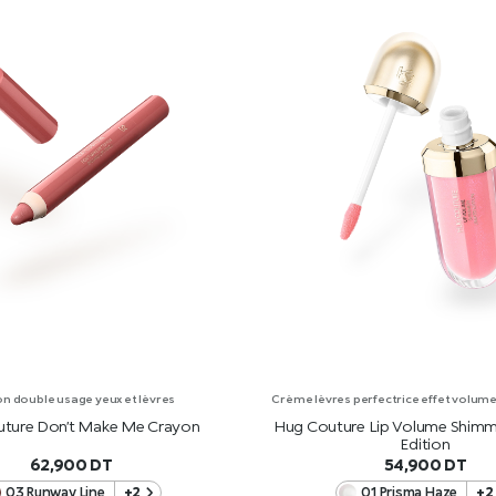
n double usage yeux et lèvres
Crème lèvres perfectrice effet volume a
ture Don’t Make Me Crayon
Hug Couture Lip Volume Shimm
Edition
62,900
DT
54,900
DT
03 Runway Line
+2
01 Prisma Haze
+2
AJOUTER AU PANIER
AJOUTER AU PANIE