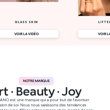
NOTRE MARQUE
rt · Beauty · Joy
ANO est une marque qui a pour but de favoriser
ssion de soi. Nous nous saisissons des tendances
t leur insufflons notre propre style, inspiré de nos
ennes, avant de les partager avec notre public dans le
monde entier.
Lire plus