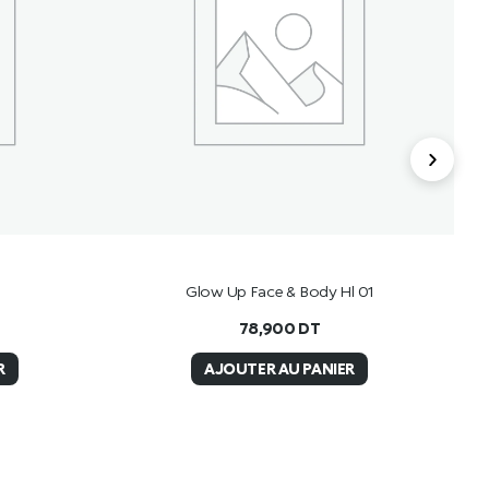
Glow Up Face & Body Hl 01
Cr
78,900
DT
R
AJOUTER AU PANIER