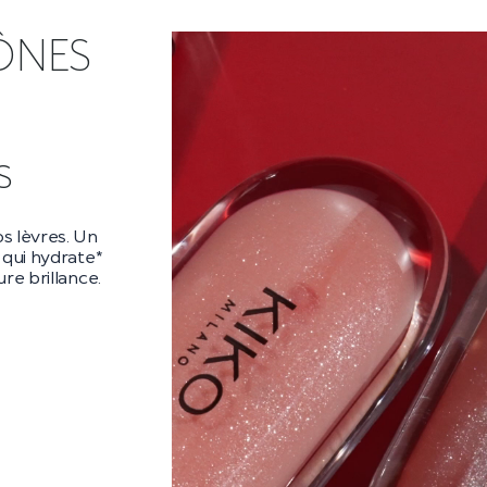
ÔNES
ra
ara audacieux
es** et un
es cils
 la nuit.