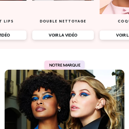
T LIPS
DOUBLE NETTOYAGE
COQ
VIDÉO
VOIR LA VIDÉO
VOIR 
NOTRE MARQUE