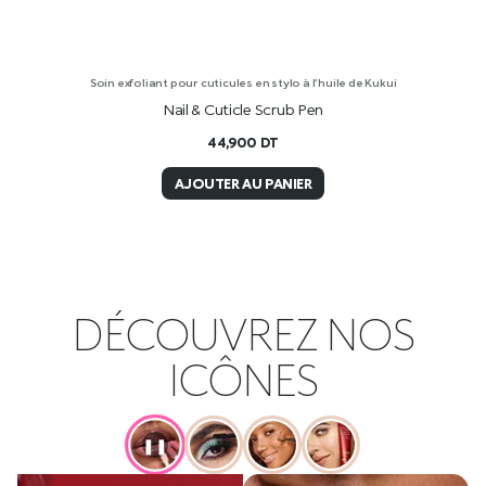
Soin exfoliant pour cuticules en stylo à l’huile de Kukui
Nail & Cuticle Scrub Pen
44,900
DT
AJOUTER AU PANIER
DÉCOUVREZ NOS
ICÔNES
❚❚