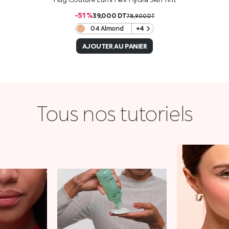
-51 %
39,000
DT
78,900
DT
04 Almond
+4
AJOUTER AU PANIER
Tous nos tutoriels