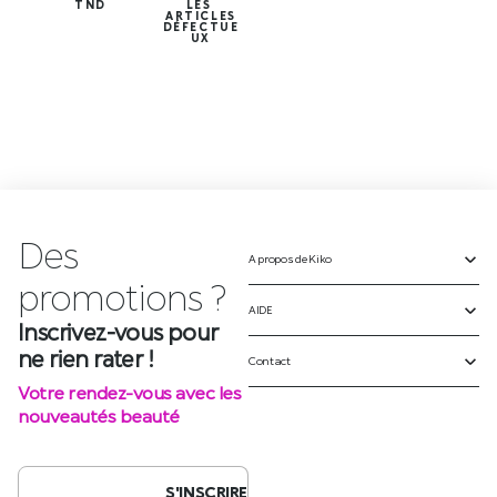
TND
LES
ARTICLES
DÉFECTUE
UX
Des
é
v
A propos de Kiko
Inscrivez-vous pour
ne rien rater !
AIDE
Votre rendez-vous avec les
Contact
nouveautés beauté
S'INSCRIRE
SUIVEZ-NOUS SUR