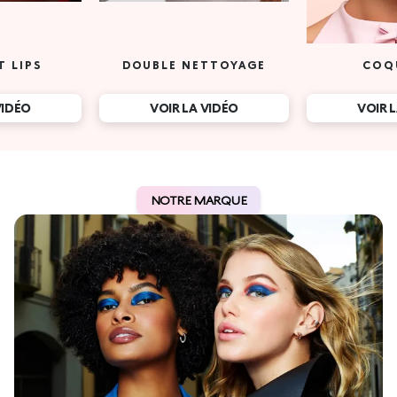
T LIPS
DOUBLE NETTOYAGE
COQ
VIDÉO
VOIR LA VIDÉO
VOIR 
NOTRE MARQUE