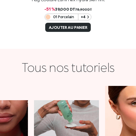
-51 %
39,000
DT
78,900
DT
01 Porcelain
+4
AJOUTER AU PANIER
Tous nos tutoriels