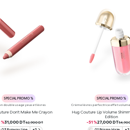
SPECIAL PROMO %
SPECIAL PROMO %
n double usage yeux et lèvres
Crème lèvres perfectrice effet volume a
ture Don’t Make Me Crayon
Hug Couture Lip Volume Shimm
Edition
1 %
31,000
DT
-51 %
27,000
DT
62,900
DT
54,90
03 Runway Line
+2
01 Prisma Haze
+2
AJOUTER AU PANIER
AJOUTER AU PANIE