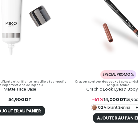
SPECIAL PROMO %
ifiante et unifiante : matifie et camoufle
Crayon contour des yeux et corps, résis
s imperfections de la peau
longue tenue
Matte Face Base
Graphic Look Eyes & Body 
54,900
DT
-61 %
14,000
DT
35,90
02 Vibrant Sienna
+
AJOUTER AU PANIER
AJOUTER AU PANIE