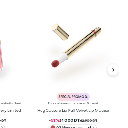
SPECIAL PROMO %
u fini brillant
Encre à lèvres mousse au fini mat
ery Limited
Hug Couture Lip Puff Velvet Lip Mousse
H
-51 %
31,000
DT
0
DT
62,900
DT
02 Moussy Jam
+1
R
AJOUTER AU PANIER