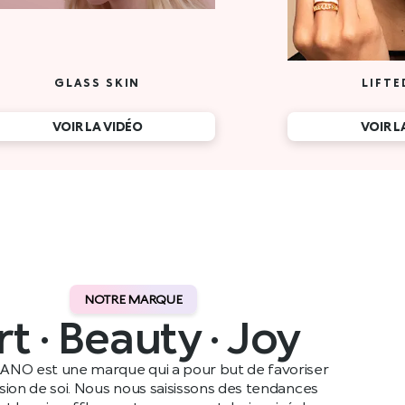
NOTRE MARQUE
rt · Beauty · Joy
ANO est une marque qui a pour but de favoriser
ssion de soi. Nous nous saisissons des tendances
t leur insufflons notre propre style, inspiré de nos
ennes, avant de les partager avec notre public dans le
monde entier.
Lire plus