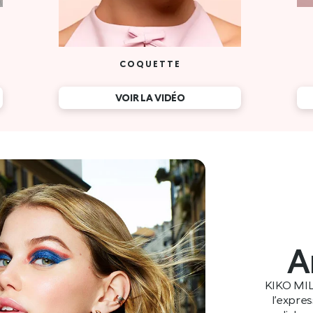
A
KIKO MIL
l’expre
mondiales e
racines itali