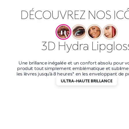
DÉCOUVREZ NOS IC
❚❚
Maxi Mod Masca
Boostez votre volume jusqu’à 200 %* avec ce masc
et longue tenue. Avec une tenue jusqu’à 10 heur
applicateur petit et précis, vous obtiendrez d
incroyablement longs qui durent jusqu’au bout de
DES CILS EFFET WOW