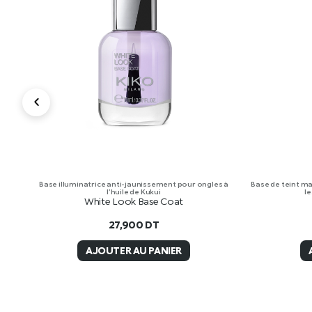
Base illuminatrice anti-jaunissement pour ongles à
Base de teint mat
l’huile de Kukui
le
White Look Base Coat
27,900
DT
AJOUTER AU PANIER