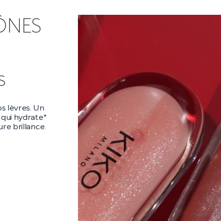
ÔNES
ra
ara audacieux
es** et un
es cils
 la nuit.