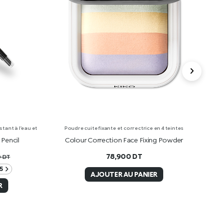
tant à l’eau et
Poudre cuite fixante et correctrice en 4 teintes
Pencil
Colour Correction Face Fixing Powder
30
78,900
DT
0
DT
5
AJOUTER AU PANIER
R