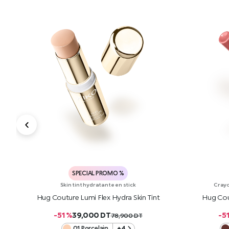
SPECIAL PROMO %
Skin tint hydratante en stick
Crayo
Hug Couture Lumi Flex Hydra Skin Tint
Hug Cou
-51 %
39,000
DT
-5
78,900
DT
01 Porcelain
+4
AJOUTER AU PANIER