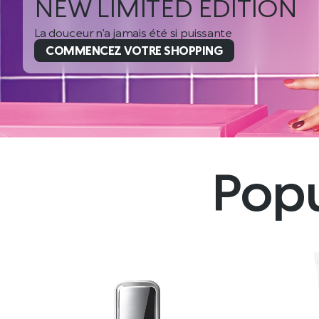
N
Popu