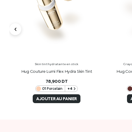
Skin tint hydratante en stick
Crayo
Hug Couture Lumi Flex Hydra Skin Tint
Hug Cou
78,900
DT
01 Porcelain
+4
AJOUTER AU PANIER