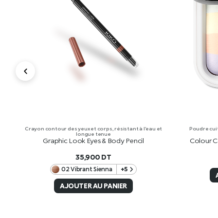
ue
Crayon contour des yeux et corps, résistant à l’eau et
Poudre cuit
longue tenue
Graphic Look Eyes & Body Pencil
Colour C
35,900
DT
02 Vibrant Sienna
+5
AJOUTER AU PANIER