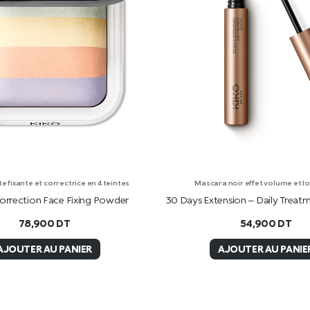
e fixante et correctrice en 4 teintes
Mascara noir effet volume et l
orrection Face Fixing Powder
30 Days Extension – Daily Treat
78,900
DT
54,900
DT
AJOUTER AU PANIER
AJOUTER AU PANIE