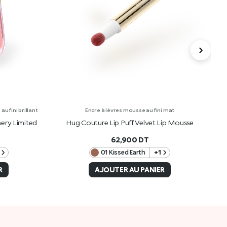
u fini brillant
Encre à lèvres mousse au fini mat
ery Limited
Hug Couture Lip Puff Velvet Lip Mousse
H
62,900
DT
01 Kissed Earth
+1
R
AJOUTER AU PANIER