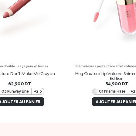
n double usage yeux et lèvres
Crème lèvres perfectrice effet volume a
ture Don’t Make Me Crayon
Hug Couture Lip Volume Shimm
Edition
62,900
DT
54,900
DT
03 Runway Line
+2
01 Prisma Haze
+2
AJOUTER AU PANIER
AJOUTER AU PANIE