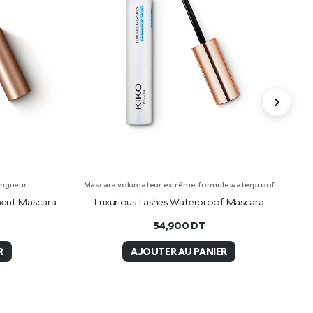
ongueur
Mascara volumateur extrême, formule waterproof
ment Mascara
Luxurious Lashes Waterproof Mascara
54,900
DT
R
AJOUTER AU PANIER