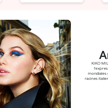
A
KIKO MIL
l’expre
mondiales e
racines itali