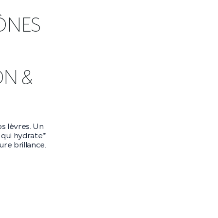
ÔNES
DN &
s lèvres. Un
qui hydrate*
re brillance.