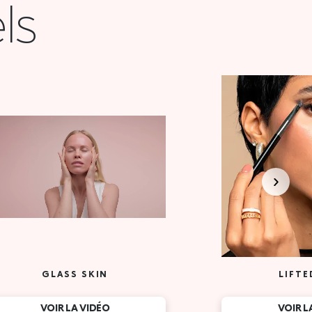
ls
GLASS SKIN
LIFTE
VOIR LA VIDÉO
VOIR L