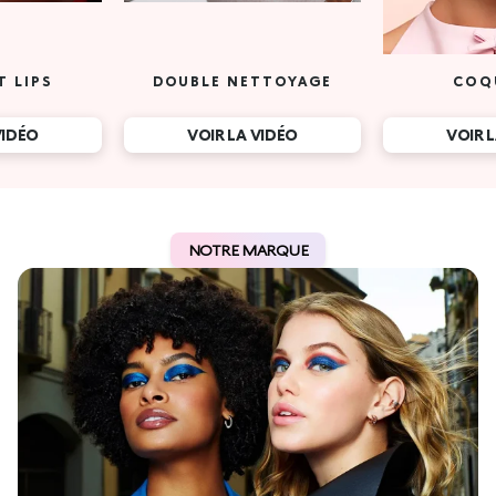
T LIPS
DOUBLE NETTOYAGE
COQ
VIDÉO
VOIR LA VIDÉO
VOIR 
NOTRE MARQUE