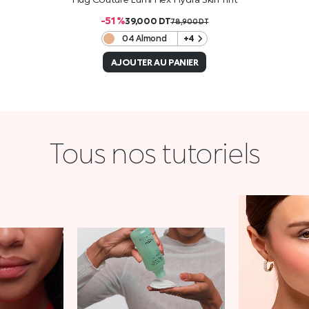
-51 %
39,000
DT
78,900
DT
04 Almond
+4
AJOUTER AU PANIER
Tous nos tutoriels