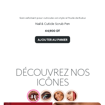
Soin exfoliant pour cuticules en stylo à l’huile de Kukui
Nail & Cuticle Scrub Pen
44,900
DT
AJOUTER AU PANIER
DÉCOUVREZ NOS
ICÔNES
❚❚