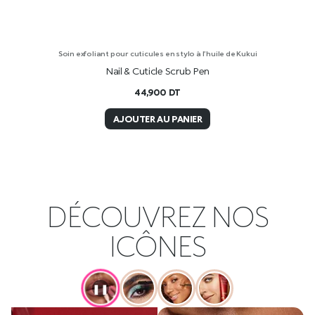
Soin exfoliant pour cuticules en stylo à l’huile de Kukui
Nail & Cuticle Scrub Pen
44,900
DT
AJOUTER AU PANIER
DÉCOUVREZ NOS
ICÔNES
❚❚