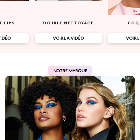
T LIPS
DOUBLE NETTOYAGE
COQ
VIDÉO
VOIR LA VIDÉO
VOIR 
NOTRE MARQUE