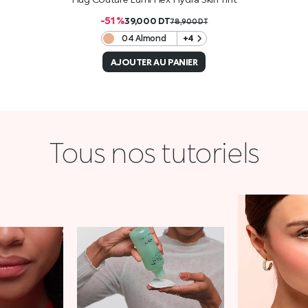
-51 %
39,000
DT
78,900
DT
04 Almond
+4
AJOUTER AU PANIER
Tous nos tutoriels