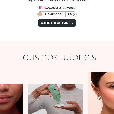
-51 %
39,000
DT
78,900
DT
04 Almond
+4
AJOUTER AU PANIER
Tous nos tutoriels