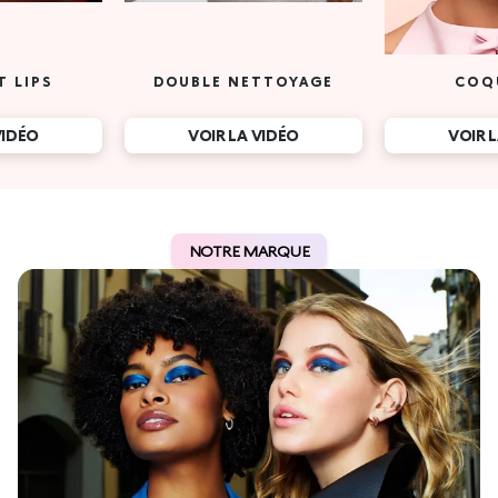
T LIPS
DOUBLE NETTOYAGE
COQ
VIDÉO
VOIR LA VIDÉO
VOIR 
NOTRE MARQUE