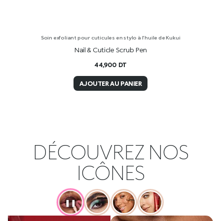
Soin exfoliant pour cuticules en stylo à l’huile de Kukui
Nail & Cuticle Scrub Pen
44,900
DT
AJOUTER AU PANIER
DÉCOUVREZ NOS
ICÔNES
❚❚