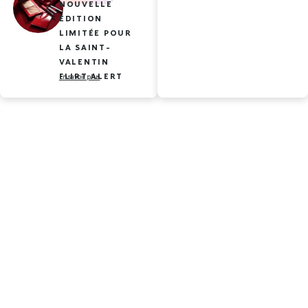
NOUVELLE
ÉDITION
LIMITÉE POUR
LA SAINT-
VALENTIN
FLIRT ALERT
En savoir plus