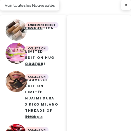
Voir toutes les Nouveautés
LANCEMENT RÉCENT
LOVE FUSION
En savoir plus
COLLECTION
LIMITED
EDITION HUG
COUTURE
En savoir plus
COLLECTION
NOUVELLE
ÉDITION
LIMITÉE
NUAIMI DUBAI
X KIKO MILANO
THREADS OF
TIME
En savoir plus
COLLECTION